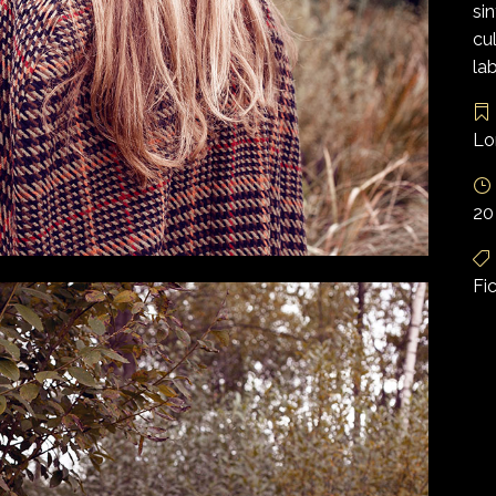
si
cu
la
Lo
20
Fi