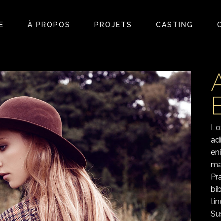
E
À PROPOS
PROJETS
CASTING
Lo
ad
en
ma
Pr
bi
ti
Su