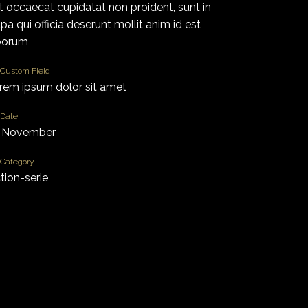
nt occaecat cupidatat non proident, sunt in
lpa qui officia deserunt mollit anim id est
borum
Custom Field
rem ipsum dolor sit amet
Date
 November
Category
ction-serie