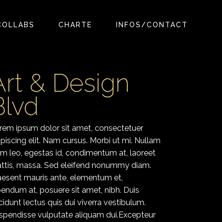
COLLABS
CHARTE
INFOS/CONTACT
Art & Design
Blvd
rem ipsum dolor sit amet, consectetuer
ipiscing elit. Nam cursus. Morbi ut mi. Nullam
im leo, egestas id, condimentum at, laoreet
ttis, massa. Sed eleifend nonummy diam.
aesent mauris ante, elementum et,
bendum at, posuere sit amet, nibh. Duis
ncidunt lectus quis dui viverra vestibulum.
spendisse vulputate aliquam dui.Excepteur