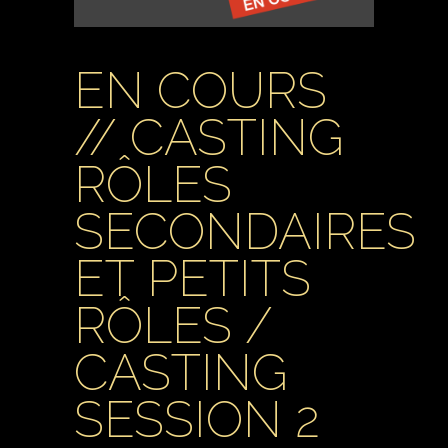
EN COURS
// CASTING
RÔLES
SECONDAIRES
ET PETITS
RÔLES /
CASTING
SESSION 2