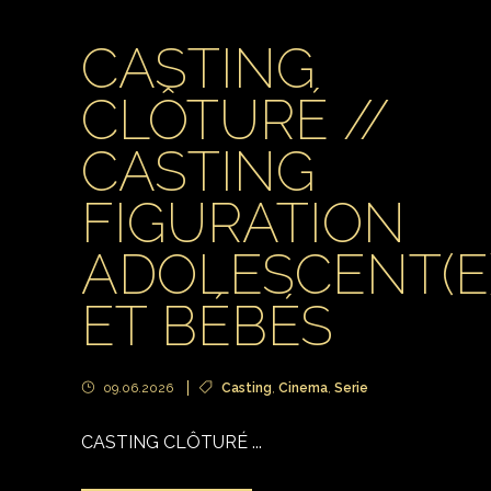
CASTING
CLÔTURÉ //
CASTING
FIGURATION
ADOLESCENT(E
ET BÉBÉS
09.06.2026
Casting
,
Cinema
,
Serie
CASTING CLÔTURÉ ...