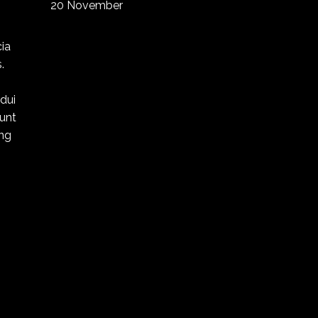
20 November
cia
.
 dui
sunt
ing